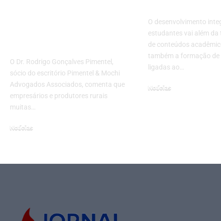
judicial e falência?
escolas
Entenda quando
O desenvolvimento inte
cada medida se
estudantes vai além da
aplica
de conteúdos acadêmico
também a formação de
O Dr. Rodrigo Gonçalves Pimentel,
ligadas ao…
sócio do escritório Pimentel & Mochi
Advogados Associados, comenta que
Notícias
empresários e produtores rurais
setembro 11, 2025
muitas…
Notícias
novembro 17, 2025