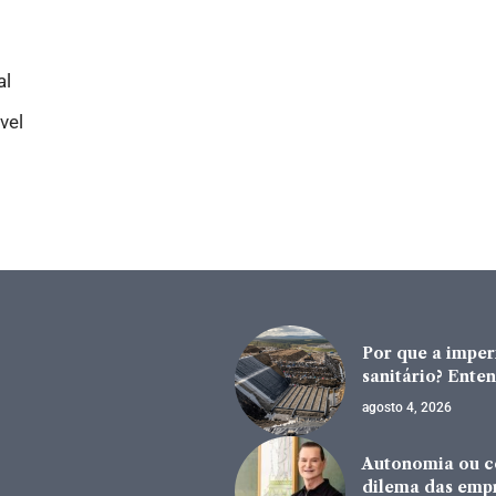
al
vel
Por que a impe
sanitário? Enten
agosto 4, 2026
Autonomia ou co
dilema das emp