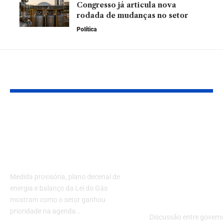
Congresso já articula nova
rodada de mudanças no setor
Política
Leia Também
Gás natural vira peça
Política ener
central da estratégia
gás de cozin
energética do
entram no ce
governo Lula
debate: o qu
para consumi
Medida provisória, plano decenal de
para o merca
energia e balanço da Lei do Gás
GLP no Brasi
mostram como o setor ganhou
prioridade na agenda…
Discussão entre govern