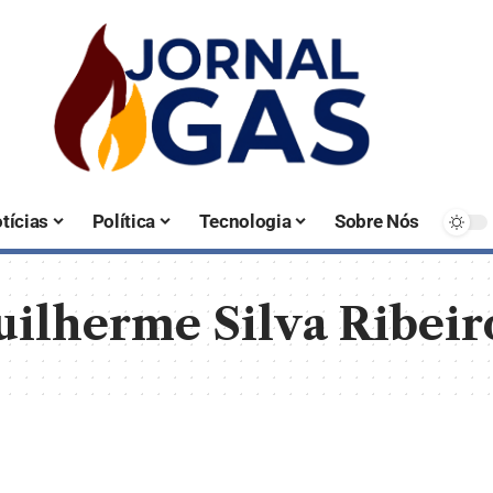
tícias
Política
Tecnologia
Sobre Nós
ilherme Silva Ribei