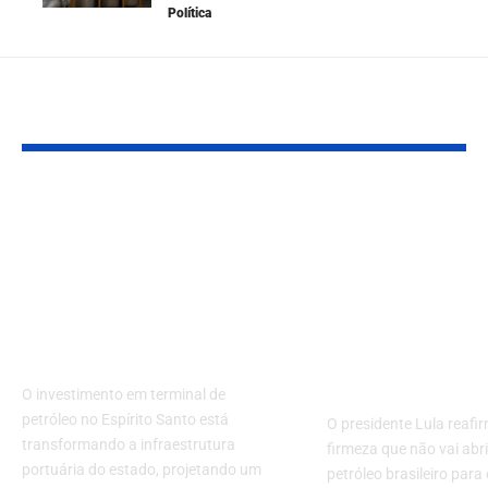
Política
Leia Também
Investimento em
Não vou abri
Terminal de Petróleo
petróleo bras
no Espírito Santo
para os outro
Impulsiona
explorarem d
Empregos e
em defesa da
Economia Regional
soberania en
nacional
O investimento em terminal de
petróleo no Espírito Santo está
O presidente Lula reaf
transformando a infraestrutura
firmeza que não vai abr
portuária do estado, projetando um
petróleo brasileiro para