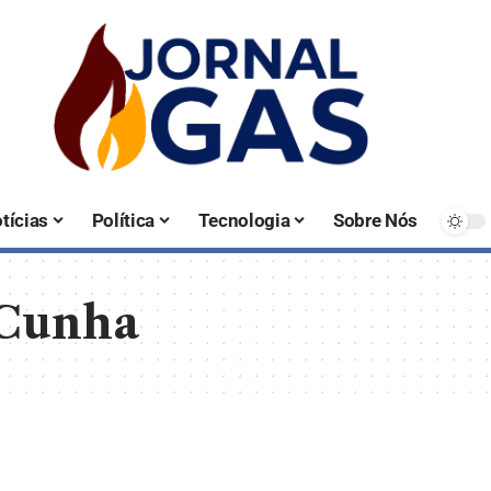
tícias
Política
Tecnologia
Sobre Nós
 Cunha