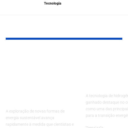
Tecnologia
Leia Também
Tecnologia de
Hidrogênio v
Microbios para Gerar
tecnologia qu
Hidrogenio em Poços
revolucionan
Inativos: A Revolução
matriz energ
da Tecnologia de
mundial
Microbios para Gerar
A tecnologia de hidrogê
Hidrogenio
ganhado destaque no ce
como uma das principai
A exploração de novas formas de
para a transição energé
energia sustentável avança
rapidamente à medida que cientistas e
Tecnologia