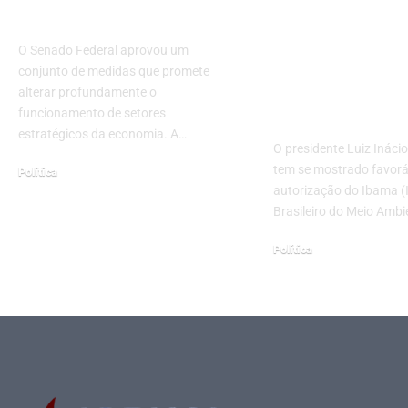
Investigações
Petróleo na 
Amazonas:
O Senado Federal aprovou um
Implicações 
conjunto de medidas que promete
Brasil e o Me
alterar profundamente o
funcionamento de setores
Ambiente
estratégicos da economia. A…
O presidente Luiz Inácio
tem se mostrado favorá
Política
autorização do Ibama (I
fevereiro 4, 2026
Brasileiro do Meio Amb
Política
março 7, 2025