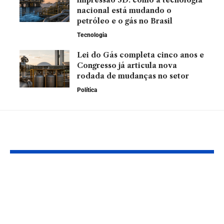
nacional está mudando o
petróleo e o gás no Brasil
Tecnologia
Lei do Gás completa cinco anos e
Congresso já articula nova
rodada de mudanças no setor
Política
Leia Também
Senado Aprova
Lula Defend
Reformas em Setores
Autorização 
Sensíveis Após
Ibama para
Grandes
Exploração 