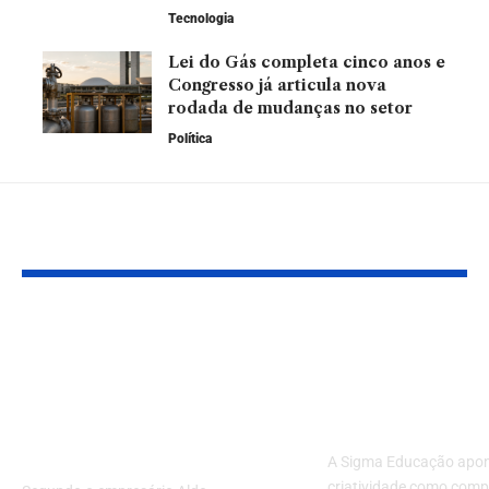
Tecnologia
Lei do Gás completa cinco anos e
Congresso já articula nova
rodada de mudanças no setor
Política
Leia Também
Perdas pós-colheita
Conheça o pa
estão matando seu
criatividade
lucro: saiba como a
competência 
armazenagem pode
na educação 
mudar esse cenário
A Sigma Educação apon
criatividade como comp