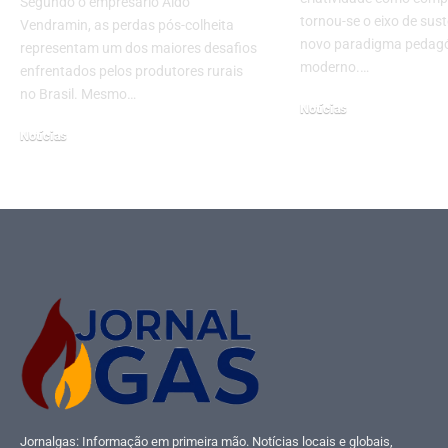
Segundo o empresário Aldo
tornou-se o eixo de sus
Vendramin, as perdas pós-colheita
novo paradigma pedag
representam um dos maiores desafios
moderno.…
enfrentados pelos produtores rurais
no Brasil. Mesmo…
Notícias
março 9, 2026
Notícias
abril 10, 2025
Jornalgas: Informação em primeira mão. Notícias locais e globais,