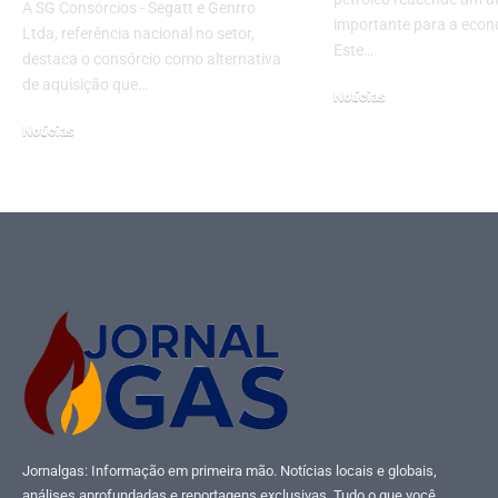
A SG Consórcios - Segatt e Genrro
importante para a econ
Ltda, referência nacional no setor,
Este…
destaca o consórcio como alternativa
de aquisição que…
Notícias
abril 15, 2026
Notícias
maio 29, 2025
Jornalgas: Informação em primeira mão. Notícias locais e globais,
análises aprofundadas e reportagens exclusivas. Tudo o que você