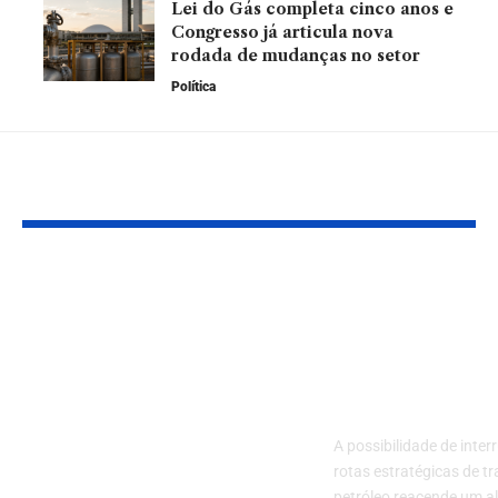
Lei do Gás completa cinco anos e
Congresso já articula nova
rodada de mudanças no setor
Política
Leia Também
SG Consórcios –
Riscos no
Segatt e Genrro Ltda
fornecimento
apresenta a solução
de petróleo e
inteligente para
efeitos nos p
adquirir imóveis,
dos combustí
caminhões e até
A possibilidade de inte
aeronaves
rotas estratégicas de t
petróleo reacende um al