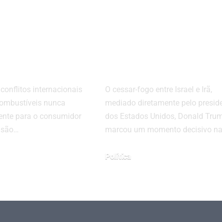
conflito
China para
mpactar o
retomar compr
os
de petróleo
iros
iraniano
 conflitos internacionais
O cessar-fogo entre Israel e Irã,
combustíveis nunca
mediado diretamente pelo presid
dente para o consumidor
dos Estados Unidos, Donald Trum
ensão…
marcou um momento decisivo n
Política
junho 25, 2025