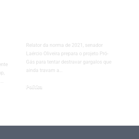
já articula nova
a
rodada de
mudanças no setor
Relator da norma de 2021, senador
Laércio Oliveira prepara o projeto Pró-
Gás para tentar destravar gargalos que
ente
ainda travam a…
p,
a…
Política
julho 29, 2026