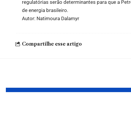
regulatórias serão determinantes para que a Pe
de energia brasileiro.
Autor: Natimoura Dalamyr
Compartilhe esse artigo
Leia Também
Mercado global de
Guerra 
energia desacelera
preço 
com incertezas
combus