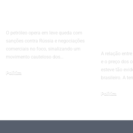
geopolíticas e
como o 
tensões comerciais
pode i
bolso d
O petróleo opera em leve queda com
brasile
sanções contra Rússia e negociações
comerciais no foco, sinalizando um
A relação entre
movimento cauteloso dos…
e o preço dos 
esteve tão evi
Política
brasileiro. A t
julho 21, 2025
Política
maio 13, 2026