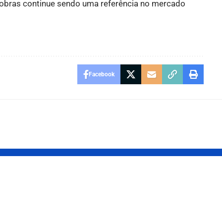
trobras continue sendo uma referência no mercado
Facebook
no Irã e
Trump celebra
dos
cessar-fogo ent
tíveis:
Israel e Irã e li