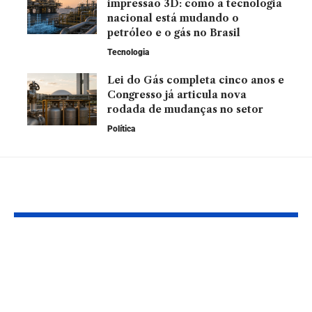
impressão 3D: como a tecnologia
nacional está mudando o
petróleo e o gás no Brasil
Tecnologia
Lei do Gás completa cinco anos e
Congresso já articula nova
rodada de mudanças no setor
Política
Leia Também
O Impacto da
Petróleo em 
Venezuela na
pressiona a 
Geopolítica e no
e reacende d
Mercado Energético
sobre combus