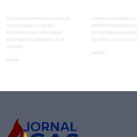
Global
no Brasil
A Venezuela tem se destacado de
A recente escalada no p
forma singular no cenário
petróleo internacional,
internacional por sua posição
por tensões geopolítica
estratégica na geopolítica e no
Irã, voltou a colocar o
mercado…
Política
Política
março 11, 2026
janeiro 19, 2026