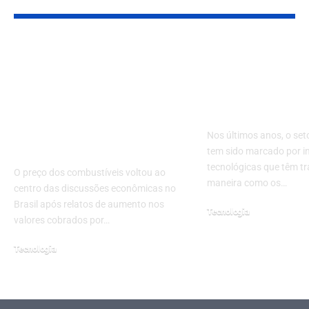
Alta nos
Petróleo e a
combustíveis no
Tecnologia: 
Brasil: por que os
das Explora
preços sobem mesmo
Pressão Ultra
sem reajuste nas
Nos últimos anos, o set
refinarias
tem sido marcado por 
tecnológicas que têm t
O preço dos combustíveis voltou ao
maneira como os…
centro das discussões econômicas no
Brasil após relatos de aumento nos
Tecnologia
valores cobrados por…
março 7, 2025
Tecnologia
março 11, 2026