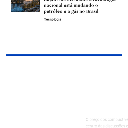
nacional está mudando o
petróleo e o gás no Brasil
Tecnologia
Leia Também
ANP intensifica uso
Alta nos
de tecnologia na
combustíveis
fiscalização dos
Brasil: por q
postos de gasolina:
preços sobe
como a inovação
sem reajuste
combate fraudes e
refinarias
protege o
O preço dos combustíve
consumidor
centro das discussões 