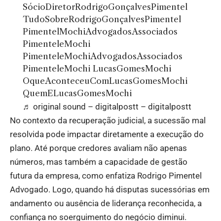
SócioDiretorRodrigoGonçalvesPimentel
TudoSobreRodrigoGonçalvesPimentel
PimentelMochiAdvogadosAssociados
PimenteleMochi
PimenteleMochiAdvogadosAssociados
PimenteleMochi LucasGomesMochi
OqueAconteceuComLucasGomesMochi
QuemELucasGomesMochi
♬ original sound – digitalpostt – digitalpostt
No contexto da recuperação judicial, a sucessão mal
resolvida pode impactar diretamente a execução do
plano. Até porque credores avaliam não apenas
números, mas também a capacidade de gestão
futura da empresa, como enfatiza Rodrigo Pimentel
Advogado. Logo, quando há disputas sucessórias em
andamento ou ausência de liderança reconhecida, a
confiança no soerguimento do negócio diminui.