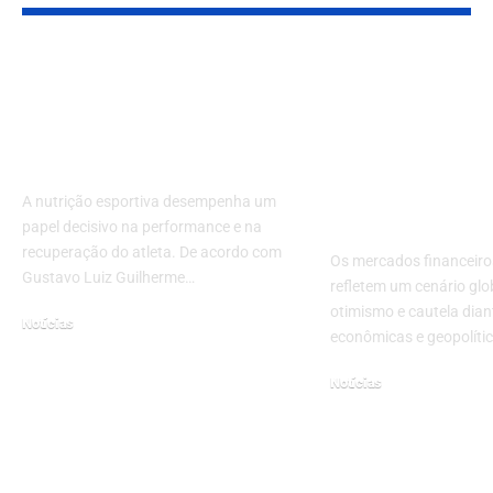
Nutrição esportiva: o
Mercados
que não pode faltar
Financeiros 
na dieta? Descubra
Cenário Glob
neste artigo!
Tendências 
Movem Inves
A nutrição esportiva desempenha um
em 2025
papel decisivo na performance e na
recuperação do atleta. De acordo com
Os mercados financeiro
Gustavo Luiz Guilherme…
refletem um cenário glo
otimismo e cautela dian
Notícias
econômicas e geopolíti
setembro 24, 2025
Notícias
maio 21, 2025