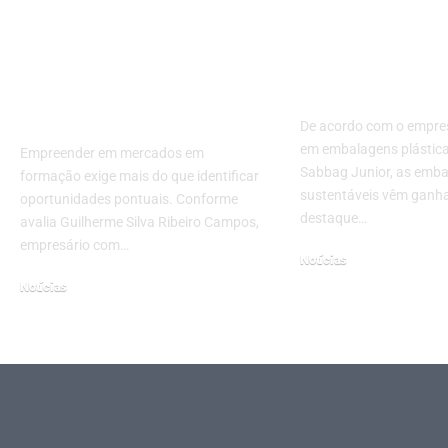
mercados em
sustentáveis:
formação: Desafios
solução intel
sob a ótica de
para consum
Guilherme Silva
conscientes!
Ribeiro Campos
De acordo com o empres
em embalagens plástica
Empreender em mercados em
Sabbag Junior, as emb
formação exige mais do que identificar
sustentáveis vêm ganh
oportunidades pontuais. Conforme
destaque…
avalia Guilherme Silva Ribeiro Campos,
empresário com…
Notícias
setembro 16, 2025
Notícias
abril 9, 2026