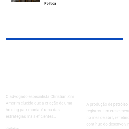
Política
Leia Também
Holding patrimonial:
Crescimento
como proteger
Consistente 
imóveis, empresas e
Produção de
herdeiros com
Petróleo no B
segurança jurídica
Impulsiona 
e Economia
O advogado especialista Christian Zini
Amorim elucida que a criação de uma
A produção de petróleo 
holding patrimonial é uma das
registrou um cresciment
estratégias mais eficientes…
no mês de abril, refleti
contínuo do desenvolv
Notícias