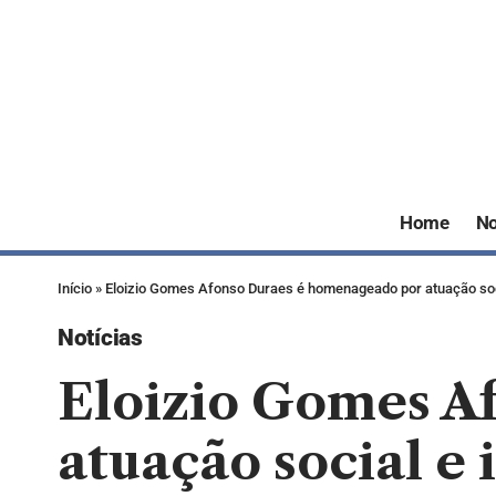
Home
No
Início
»
Eloizio Gomes Afonso Duraes é homenageado por atuação soc
Notícias
Eloizio Gomes A
atuação social 