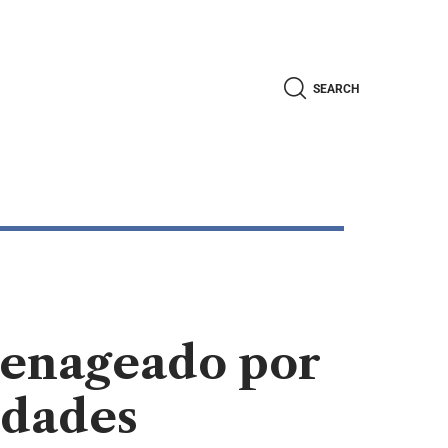
SEARCH
menageado por
idades