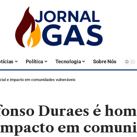
tícias
Política
Tecnologia
Sobre Nós
ial e impacto em comunidades vulneráveis
fonso Duraes é ho
e impacto em comun