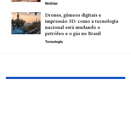
Notícias
Drones, gêmeos digitais e
impressão 3D: como a tecnologia
nacional está mudando o
petróleo e o gás no Brasil
Tecnologia
Leia Também
Crescimento
Envelhecime
Consistente da
digno e prote
Produção de
pessoas idos
Petróleo no Brasil
compromisso
Impulsiona Mercado
Maranhão