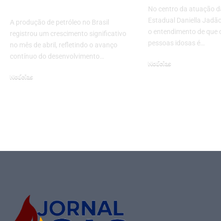
e Economia
No centro da atuação 
Estadual Daniella Jadã
A produção de petróleo no Brasil
o entendimento de que 
registrou um crescimento significativo
pessoas idosas é…
no mês de abril, refletindo o avanço
contínuo do desenvolvimento…
Notícias
novembro 26, 2025
Notícias
junho 5, 2025