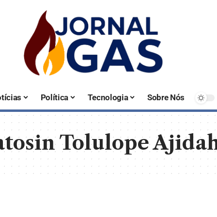
tícias
Política
Tecnologia
Sobre Nós
tosin Tolulope Ajida