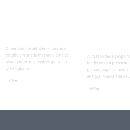
Petróleo recua
Guerra no Ir
apesar de estoques
do petróleo:
apertados e
conflito imp
expectativa de
combustíveis 
sanções
bolso do con
brasileiro
O mercado de petróleo encerrou o
pregão em queda mesmo diante de
A instabilidade geopolít
sinais claros de possível aperto na
Médio volta a pression
oferta global.…
globais, especialmente 
energia. A escalada de…
Política
setembro 18, 2025
Política
maio 4, 2026