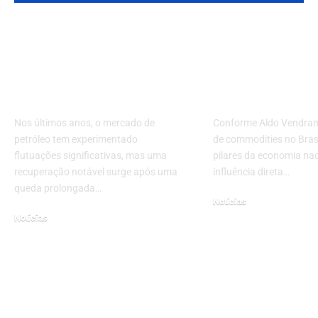
Recuperação do
Mercado de
Petróleo: O Que
commodities
Esperar Após Quatro
Brasil: Cenár
Anos de Baixas?
e perspectiva
Nos últimos anos, o mercado de
Conforme Aldo Vendram
petróleo tem experimentado
de commodities no Bras
flutuações significativas, mas uma
pilares da economia nac
recuperação notável surge após uma
influência direta…
queda prolongada…
Notícias
Notícias
janeiro 19, 2026
maio 6, 2025