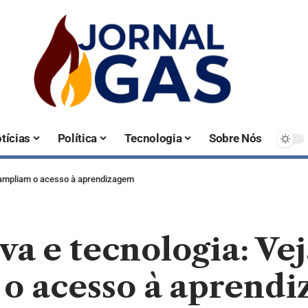
tícias
Política
Tecnologia
Sobre Nós
s ampliam o acesso à aprendizagem
va e tecnologia: Ve
 o acesso à aprend