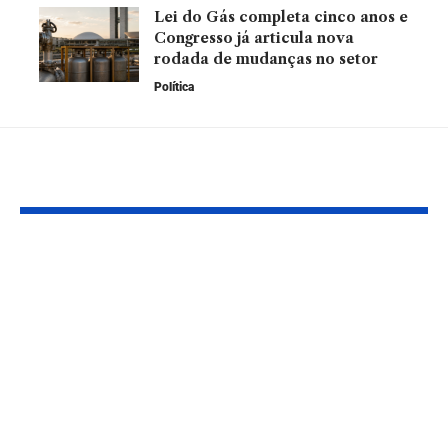
Lei do Gás completa cinco anos e
Congresso já articula nova
rodada de mudanças no setor
Política
Leia Também
Paletas de cores para
Fundos estru
ambientes
com foco em
residenciais e
diversidade:
Comerciais: Saiba
estratégia ou
como escolher com
agregado pa
inteligência e
investidores
intenção
conscientes?